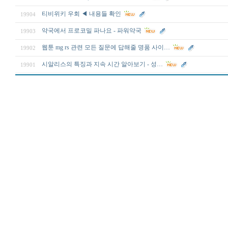
티비위키 우회 ◀ 내용들 확인
19904
약국에서 프로코밀 파나요 - 파워약국
19903
웹툰 mg rs 관련 모든 질문에 답해줄 명품 사이…
19902
시알리스의 특징과 지속 시간 알아보기 - 성…
19901
MifeSilo
합
체
출
장
안
마
ViagraSite
만
남
사
이
트
순
위
비
아.top
대