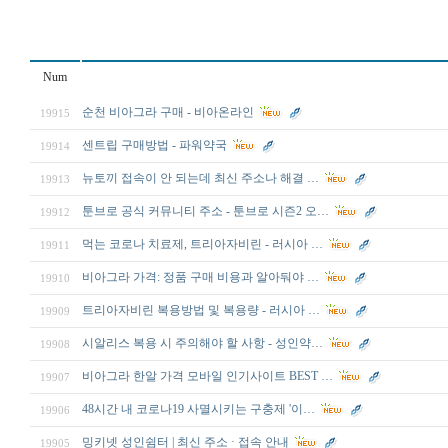
Num
순천 비아그라 구매 - 비아온라인
19915
센트립 구매방법 - 파워약국
19914
뉴토끼 접속이 안 되는데 최신 주소나 해결 …
19913
툰브로 공식 커뮤니티 주소 - 툰브로 시즌2 오…
19912
먹는 코로나 치료제, 트리아자비린 - 러시아 …
19911
비아그라 가격: 정품 구매 비용과 알아둬야 …
19910
트리아자비린 복용방법 및 복용량 - 러시아 …
19909
시알리스 복용 시 주의해야 할 사항 - 성인약…
19908
비아그라 한알 가격 모바일 인기사이트 BEST …
19907
48시간 내 코로나19 사멸시키는 구충제 '이…
19906
밍키넷 성인쉼터 | 최신 주소 · 접속 안내
19905