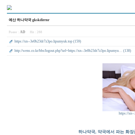
예산 하나약국 gkskdirrnr
AD
Poster :
Hit :
288
https://xn--3e0b23dr7z3po.lipumyuk.top (159)
http://wens.co.kr/bbs/logout.php?url=https://xn--3e0b23dr7z3po.lipumyu… (138)
https://xn
하나약국, 약국에서 파는 화장품