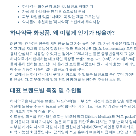
하나약국 화장품의 모든 것: 브랜드 파헤치기
가성비! 하나약국 인기 베스트셀러 분석
피부 타입별 맞춤! 나에게 꼭 맞는 제품 고르는 법
약사들이 추천하는 '하나약국' 스킨케어 주의사항
하나약국 화장품, 왜 이렇게 인기가 많을까?
최근 '하나약국'은 단순히 처방전을 들고 가는 곳이 아니라, 가성비 좋은 데일
이고 제품 자체의 효능에 집중하는 '닥터 코스메슈티컬(Dr. Cosmeceutical
용해 안심하고 사용할 수 있다는 점에서 2030세대는 물론 중장년층까지 그 입지
하나약국에서 판매하는 대표적인 화장품 브랜드로는 '나드(nad)', '시에라[Siera
들이 흔히 접하는 로드샵이나 온라인 쇼핑몰 제품보다 원가 대비 효능이 뛰어난 
해주는 기능성 제품이 많아 활용도가 높습니다.
이 글에서는 하나약국에서 구매 시 참고할 수 있도록 브랜드별 특징부터 가성비 
리했습니다. 피부에 자극 없이 건강한 케어를 원한다면 주목해 보세요.
대표 브랜드별 특징 및 추천템
하나약국을 대표하는 브랜드 '나드(nad)'는 피부 장벽 개선에 초점을 맞춘 제품
개선에 도움을 주는 제품으로 유명합니다. 이 외에도 '나드 10' 라인은 피부 
게 바르기 부담이 적습니다.
여드름성 피부를 위한 라인으로는 '비오레 메디컬(Biore Medical)'과 '제로-
를 이룹니다. 특히 가시성이 높은 여드름을 위한 'Ễ dfs 패치'는 구멍 난 패
피부결 케어와 저자극 각질 제거를 원한다면 '시에라(Siera)' 라인을 주목하
미백 기능성 화장품입니다. 끈적임이 적고 흡수가 빠르워 아침 메이크업 전 사