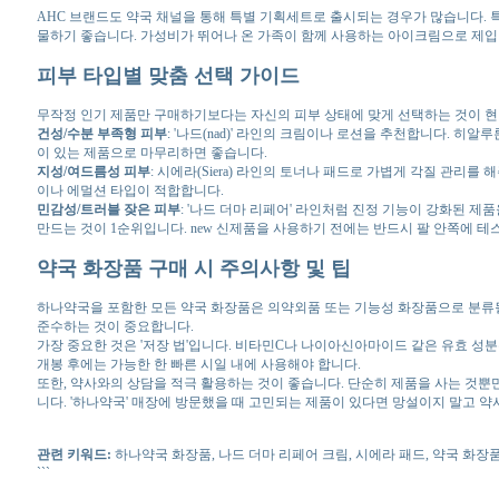
AHC 브랜드도 약국 채널을 통해 특별 기획세트로 출시되는 경우가 많습니다. 
물하기 좋습니다. 가성비가 뛰어나 온 가족이 함께 사용하는 아이크림으로 제입
피부 타입별 맞춤 선택 가이드
무작정 인기 제품만 구매하기보다는 자신의 피부 상태에 맞게 선택하는 것이 현명
건성/수분 부족형 피부
: '나드(nad)' 라인의 크림이나 로션을 추천합니다. 
이 있는 제품으로 마무리하면 좋습니다.
지성/여드름성 피부
: 시에라(Siera) 라인의 토너나 패드로 가볍게 각질 관리
이나 에멀션 타입이 적합합니다.
민감성/트러블 잦은 피부
: '나드 더마 리페어' 라인처럼 진정 기능이 강화된 
만드는 것이 1순위입니다. new 신제품을 사용하기 전에는 반드시 팔 안쪽에 
약국 화장품 구매 시 주의사항 및 팁
하나약국을 포함한 모든 약국 화장품은 의약외품 또는 기능성 화장품으로 분류될 
준수하는 것이 중요합니다.
가장 중요한 것은 '저장 법'입니다. 비타민C나 나이아신아마이드 같은 유효 성분
개봉 후에는 가능한 한 빠른 시일 내에 사용해야 합니다.
또한, 약사와의 상담을 적극 활용하는 것이 좋습니다. 단순히 제품을 사는 것뿐만
니다. '하나약국' 매장에 방문했을 때 고민되는 제품이 있다면 망설이지 말고 
관련 키워드:
하나약국 화장품, 나드 더마 리페어 크림, 시에라 패드, 약국 화장품
```