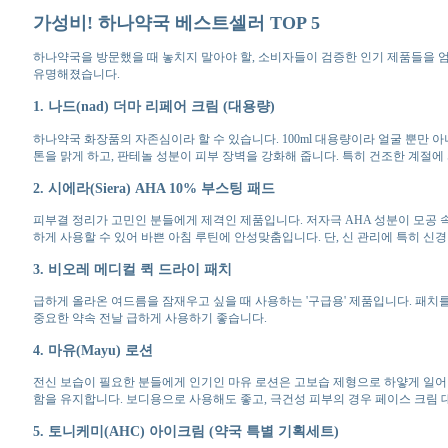
가성비! 하나약국 베스트셀러 TOP 5
하나약국을 방문했을 때 놓치지 말아야 할, 소비자들이 검증한 인기 제품들을 엄선
유명해졌습니다.
1. 나드(nad) 더마 리페어 크림 (대용량)
하나약국 화장품의 자존심이라 할 수 있습니다. 100ml 대용량이라 얼굴 뿐만
톤을 맑게 하고, 판테놀 성분이 피부 장벽을 강화해 줍니다. 특히 건조한 계절
2. 시에라(Siera) AHA 10% 부스팅 패드
피부결 정리가 고민인 분들에게 제격인 제품입니다. 저자극 AHA 성분이 모공 
하게 사용할 수 있어 바쁜 아침 루틴에 안성맞춤입니다. 단, 신 관리에 특히 신경
3. 비오레 메디컬 퀵 드라이 패치
급하게 올라온 여드름을 잠재우고 싶을 때 사용하는 '구급용' 제품입니다. 패치
중요한 약속 전날 급하게 사용하기 좋습니다.
4. 마유(Mayu) 로션
전신 보습이 필요한 분들에게 인기인 마유 로션은 고보습 제형으로 하얗게 일어
함을 유지합니다. 보디용으로 사용해도 좋고, 극건성 피부의 경우 페이스 크림
5. 토니케미(AHC) 아이크림 (약국 특별 기획세트)