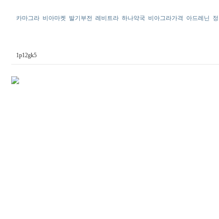
카마그라
비아마켓
발기부전
레비트라
하나약국
비아그라가격
아드레닌
정
1p12gk5
MifeSilo
합
체
출
장
안
마
ViagraSite
만
남
사
이
트
순
위
비
아.top
대
출
후